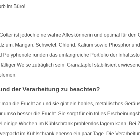
rb im Büro!
?
ötter ist jedoch eine wahre Alleskönnerin und optimal für den O
alzium, Mangan, Schwefel, Chlorid, Kalium sowie Phosphor un
 Polyphenole runden das umfangreiche Portfolio der Inhaltsstof
fältiger Weise zuträglich sein. Granatapfel stabilisiert erwie
blemen.
 und der Verarbeitung zu beachten?
t man die Frucht an und sie gibt ein hohles, metallisches Geräus
ür umso besser die Frucht. Sie sorgt für ein tolles Erscheinung
el einige Wochen im Kühlschrank problemlos lagern kann. Bei Z
t verpackt im Kühlschrank ebenso ein paar Tage. Die Verarbeitun