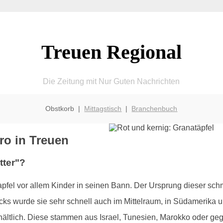
Treuen Regional
Die Zeitung mit Nur Guten Nachrichten
Obstkorb |
Mittagstisch
|
Branchenbuch
ro in Treuen
tter"?
atapfel vor allem Kinder in seinen Bann. Der Ursprung dieser sc
ks wurde sie sehr schnell auch im Mittelraum, in Südamerika un
hältlich. Diese stammen aus Israel, Tunesien, Marokko oder ge