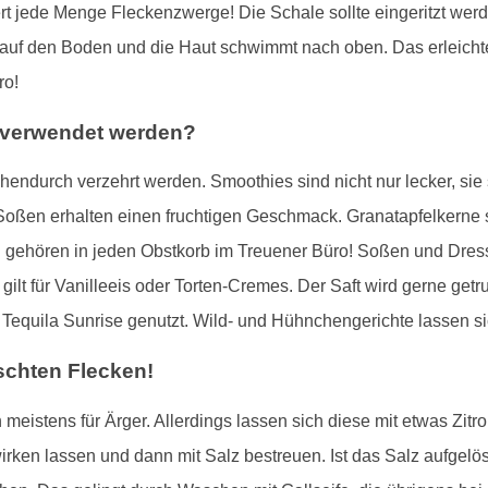
efert jede Menge Fleckenzwerge! Die Schale sollte eingeritzt wer
 auf den Boden und die Haut schwimmt nach oben. Das erleicht
ro!
r verwendet werden?
endurch verzehrt werden. Smoothies sind nicht nur lecker, sie 
 Soßen erhalten einen fruchtigen Geschmack. Granatapfelkerne
n gehören in jeden Obstkorb im Treuener Büro! Soßen und Dres
gilt für Vanilleeis oder Torten-Cremes. Der Saft wird gerne ge
Tequila Sunrise genutzt. Wild- und Hühnchengerichte lassen sic
schten Flecken!
 meistens für Ärger. Allerdings lassen sich diese mit etwas Zitro
nwirken lassen und dann mit Salz bestreuen. Ist das Salz aufge